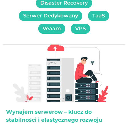
Disaster Recovery
Backup Na Taśmach Magnetycznych LTO
Serwer Dedykowany
TaaS
Backup Microsoft/Office 365
Veaam
VPS
Veeam Backup Office 365
Nakivo Backup Office 365
Mailstore Archiwum I Journaling E-Mail
Usługi
Disaster Recovery As A Service
Backup As A Service
Kolokacja
Wynajem serwerów – klucz do
stabilności i elastycznego rozwoju
Chmura Prywatna