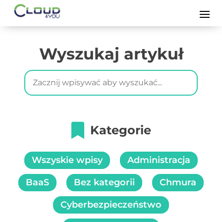
Wyszukaj artykuł
O Nas
Kim Jesteśmy
Opinie O Cloud4You
Kategorie
Backup W Chmurze
Veeam Backup
Wszyskie wpisy
Administracja
Nakivo Backup
BaaS
Bez kategorii
Chmura
Veeam Cloud Connect
Cyberbezpieczeństwo
Server Storage