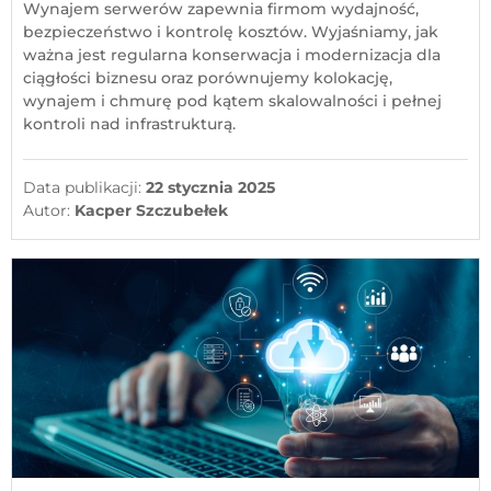
Wynajem serwerów zapewnia firmom wydajność,
Chmura Hybrydowa
bezpieczeństwo i kontrolę kosztów. Wyjaśniamy, jak
Administracja Serwerami
ważna jest regularna konserwacja i modernizacja dla
ciągłości biznesu oraz porównujemy kolokację,
Cyberbezpieczeństwo Sektora
wynajem i chmurę pod kątem skalowalności i pełnej
Publicznego
kontroli nad infrastrukturą.
Data publikacji:
22 stycznia 2025
Hosting
Autor:
Kacper Szczubełek
Serwery Dedykowane
Hosting CPanel
Blog
Partner
Kontakt